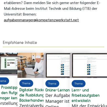
etablieren? Dann melden Sie sich gerne unter folgender E-
Mail-Adresse beim Institut Technik und Bildung (ITB) der
Universität Bremen:
aufgabenmanager@kompetenzwerkstatt.net
Empfohlene Inhalte
hema
Thema
Thema
Thema
t Praxistipps: Lernen
Digitaler Rückenwind für
Online-Lernanwendung
Lern- und
e den Aufgaben-
die Ausbildung im
Arbeitsaufgaben
Der Aufgaben-
nager kennen!
Bäckerhandwerk
entwickeln
Manager ist eine
rstellung der
Zentralverband des
Mit der Entwickl
Online-