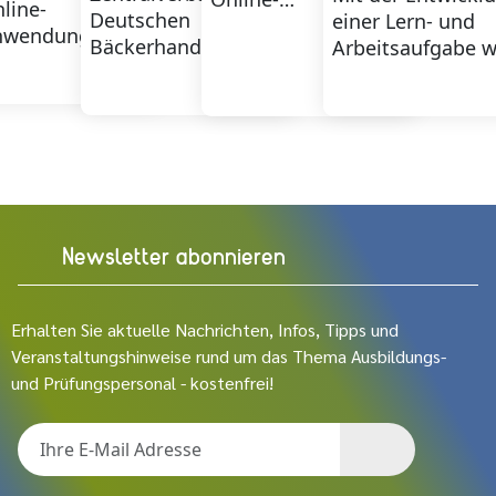
line-
Deutschen
einer Lern- und
Lernanwendung, mit
nwendung am
Bäckerhandwerks
Arbeitsaufgabe w
der
. November, mit
greift Betrieben
ein projektförmig
Ausbildungspersonal
r Ausbilder/-
unter die Arme und
arbeitsprozessori
Lern- und
nen Lern- und
stärkt die
und…
Arbeitsaufgaben
beitsaufgaben
Ausbildungsqualität.
für…
stellen können.
Newsletter abonnieren
Erhalten Sie aktuelle Nachrichten, Infos, Tipps und
Veranstaltungshinweise rund um das Thema Ausbildungs-
und Prüfungspersonal - kostenfrei!