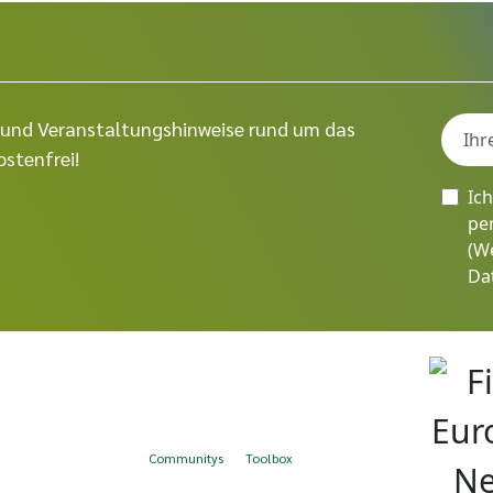
ps und Veranstaltungshinweise rund um das
stenfrei!
Ic
pe
(W
Da
Communitys
Toolbox