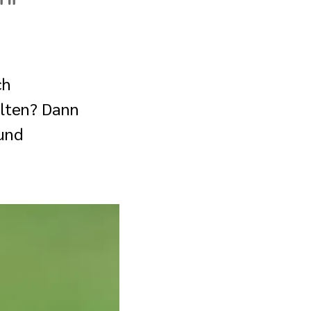
ch
alten? Dann
 und