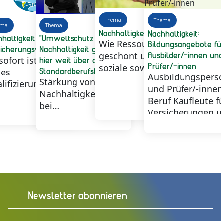
Thema
Thema
ema
Thema
Nachhaltigkeit
Nachhaltigkeit:
haltigkeit in der
"Umweltschutz und
Bildungsangebote fü
Wie Ressourcen
sicherungswirtschaft
Nachhaltigkeit gehen
Ausbilder/-innen un
geschont und die
hier weit über die
sofort ist ein
Prüfer/-innen
soziale sowie
Standardberufsbildposition
ues
Ausbildungspers
ökonomische
hinaus"
Stärkung von
lifizierungsangebot
und Prüfer/-inne
Verantwortung
Nachhaltigkeitskompetenzen
 Projekts NaVeBb
Beruf Kaufleute f
gefördert werden
bei
hbar!
Versicherungen 
können.
Steuerfachangestellten
Finanzanlagen bi
und in der
das…
Versicherungsbranche.
Newsletter abonnieren