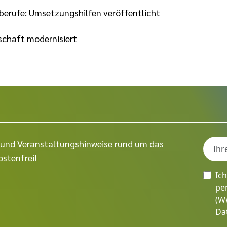
erufe: Umsetzungshilfen veröffentlicht
schaft modernisiert
ps und Veranstaltungshinweise rund um das
stenfrei!
Ic
pe
(W
Da