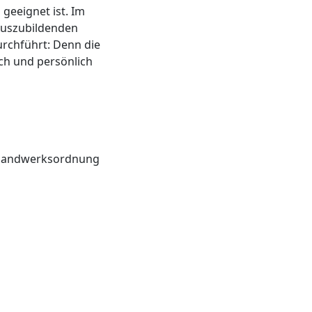
geeignet ist. Im
 Auszubildenden
urchführt: Denn die
ch und persönlich
d Handwerksordnung