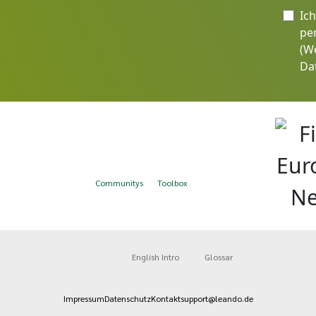
Ic
pe
(W
Da
Communitys
Toolbox
English Intro
Glossar
Impressum
Datenschutz
Kontakt
support@leando.de